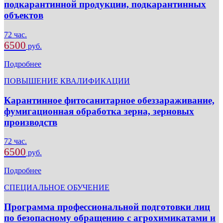
подкарантинной продукции, подкарантинных
объектов
72 час.
6500
руб.
Подробнее
ПОВЫШЕНИЕ КВАЛИФИКАЦИИ
Карантинное фитосанитарное обеззараживание,
фумигационная обработка зерна, зерновых
производств
72 час.
6500
руб.
Подробнее
СПЕЦИАЛЬНОЕ ОБУЧЕНИЕ
Программа профессиональной подготовки лиц
по безопасному обращению с агрохимикатами и